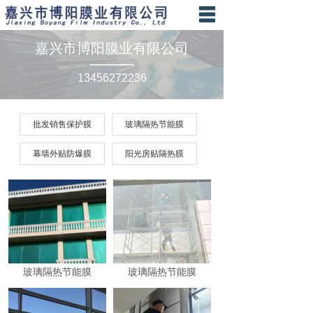
首页
嘉兴市博阳膜业有限公司
————
关于我们
13456272236
服务项目
批发销售保护膜
玻璃隔热节能膜
产品案例
幕墙外贴防爆膜
阳光房贴隔热膜
新闻资讯
联系我们
玻璃隔热节能膜
玻璃隔热节能膜